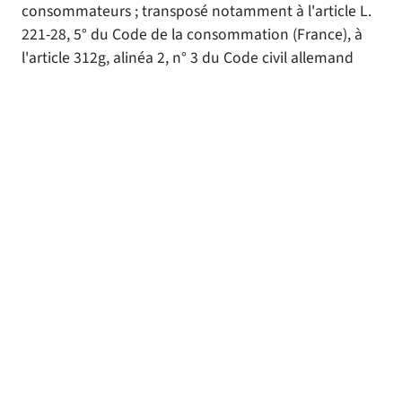
consommateurs ; transposé notamment à l'article L.
221-28, 5° du Code de la consommation (France), à
l'article 312g, alinéa 2, n° 3 du Code civil allemand
(BGB) (Allemagne) et à l'article 18, alinéa 1, n° 5 de la
loi autrichienne sur les contrats à distance et hors
établissement (FAGG) (Autriche).
Fin des informations relatives à la
rétractation
Modèle de formulaire de
rétractation
(Veuillez compléter et renvoyer le présent formulaire
uniquement si vous souhaitez vous rétracter du
contrat.)