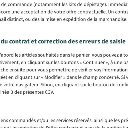
atif de commande (notamment les kits de dépistage). Immédi
ore une acceptation de votre offre contractuelle. Un contra
 distinct, ou dès la mise en expédition de la marchandise. N
du contrat et correction des erreurs de saisie
bord les articles souhaités dans le panier. Vous pouvez à 
essivement, en cliquant sur les boutons « Continuer », à une 
fiche ensuite pour vous permettre de vérifier vos information
ée) en cliquant sur « Modifier » dans le champ concerné. S
votre navigateur. Sinon, en cliquant sur le bouton de con
linéa 3 des présentes CGV.
biens commandés et/ou les services réservés, ainsi que les pré
rs de l'acceptation de l'offre contractuelle ou de la notifica