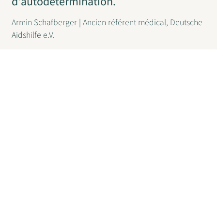
d'autodétermination.
Armin Schafberger | Ancien référent médical, Deutsche
Aidshilfe e.V.
Accompagnement de confiance et
collaboration dans le système de
santé
Notre offre a été développée en tenant compte des
besoins des utilisateur·rice·x·s ainsi que des défis du
système de santé allemand. Une mutation