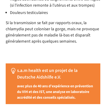
(si l'infection remonte à l'utérus et aux trompes)
Douleurs testiculaires
Si la transmission se fait par rapports oraux, la
chlamydia peut coloniser la gorge, mais ne provoque
généralement pas de maladie là-bas et disparaît
généralement après quelques semaines.
emoji_objects
s.a.m health est un projet de la
Deutsche Aidshilfe e.V.
avec plus de 40 ans d'expérience en prévention
du VIH et des IST, une analyse en laboratoire
accrédité et des conseils spécialisés.