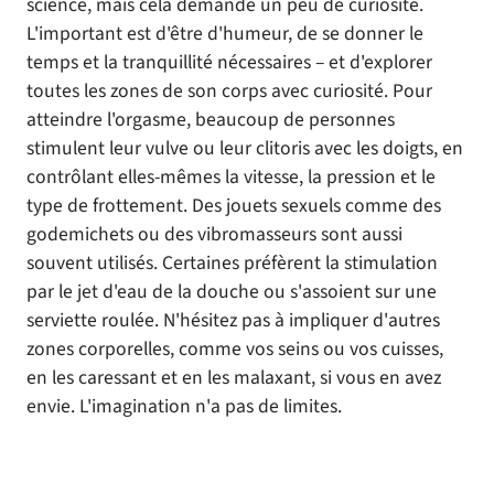
science, mais cela demande un peu de curiosité.
L'important est d'être d'humeur, de se donner le
temps et la tranquillité nécessaires – et d'explorer
toutes les zones de son corps avec curiosité. Pour
atteindre l'orgasme, beaucoup de personnes
stimulent leur vulve ou leur clitoris avec les doigts, en
contrôlant elles-mêmes la vitesse, la pression et le
type de frottement. Des jouets sexuels comme des
godemichets ou des vibromasseurs sont aussi
souvent utilisés. Certaines préfèrent la stimulation
par le jet d'eau de la douche ou s'assoient sur une
serviette roulée. N'hésitez pas à impliquer d'autres
zones corporelles, comme vos seins ou vos cuisses,
en les caressant et en les malaxant, si vous en avez
envie. L'imagination n'a pas de limites.