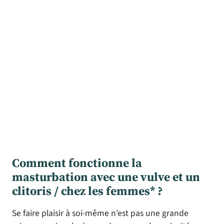
Comment fonctionne la
masturbation avec une vulve et un
clitoris / chez les femmes* ?
Se faire plaisir à soi-même n'est pas une grande