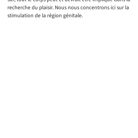
recherche du plaisir. Nous nous concentrons ici sur la
stimulation de la région génitale.