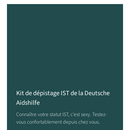
Kit de dépistage IST de la Deutsche
Aidshilfe
Connaître votre statut IST, c'est sexy. Testez-
vous confortablement depuis chez vous.