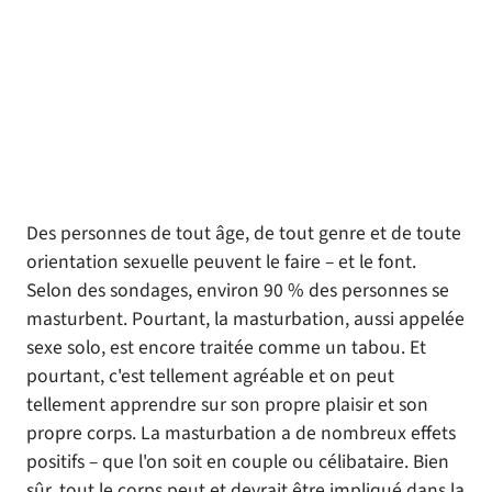
Des personnes de tout âge, de tout genre et de toute
orientation sexuelle peuvent le faire – et le font.
Selon des sondages, environ 90 % des personnes se
masturbent. Pourtant, la masturbation, aussi appelée
sexe solo, est encore traitée comme un tabou. Et
pourtant, c'est tellement agréable et on peut
tellement apprendre sur son propre plaisir et son
propre corps. La masturbation a de nombreux effets
positifs – que l'on soit en couple ou célibataire. Bien
sûr, tout le corps peut et devrait être impliqué dans la