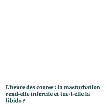
L'heure des contes : la masturbation
rend-elle infertile et tue-t-elle la
libido ?