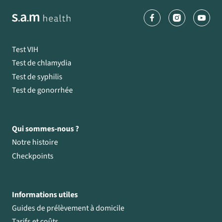
Test VIH
Test de chlamydia
Test de syphilis
Test de gonorrhée
Qui sommes-nous ?
Notre histoire
Checkpoints
Informations utiles
Guides de prélèvement à domicile
Tarifs et coûts