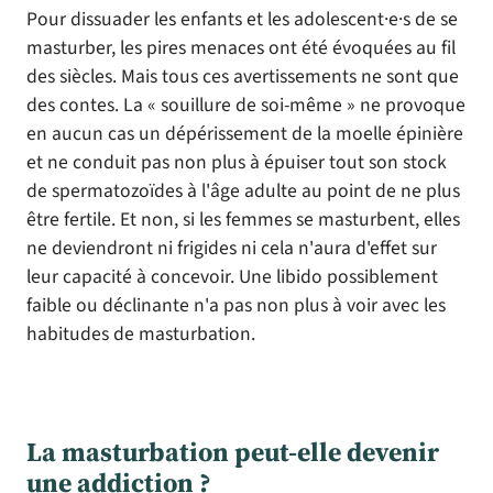
Pour dissuader les enfants et les adolescent·e·s de se
masturber, les pires menaces ont été évoquées au fil
des siècles. Mais tous ces avertissements ne sont que
des contes. La « souillure de soi-même » ne provoque
en aucun cas un dépérissement de la moelle épinière
et ne conduit pas non plus à épuiser tout son stock
de spermatozoïdes à l'âge adulte au point de ne plus
être fertile. Et non, si les femmes se masturbent, elles
ne deviendront ni frigides ni cela n'aura d'effet sur
leur capacité à concevoir. Une libido possiblement
faible ou déclinante n'a pas non plus à voir avec les
habitudes de masturbation.
La masturbation peut-elle devenir
une addiction ?