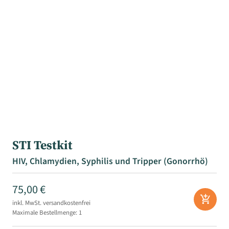
STI Testkit
HIV, Chlamydien, Syphilis und Tripper (Gonorrhö)
75,00 €
add_shopping_cart
inkl. MwSt.
versandkostenfrei
Maximale Bestellmenge: 1