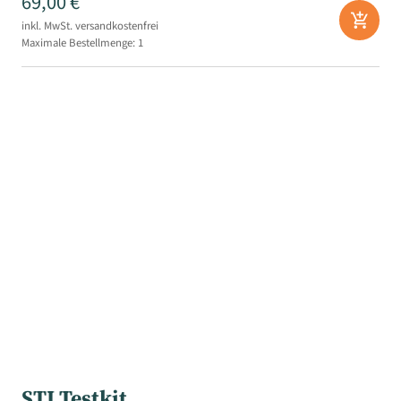
69,00 €
add_shopping_cart
inkl. MwSt.
versandkostenfrei
Maximale Bestellmenge: 1
STI Testkit