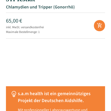
Chlamydien und Tripper (Gonorrhö)
65,00 €
add_shopping_cart
inkl. MwSt.
versandkostenfrei
Maximale Bestellmenge: 1
emoji_objects
s.a.m health ist ein gemeinnütziges
Projekt der Deutschen Aidshilfe.
Mit professioneller Laborauswertung und