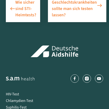
Wie sicher
Geschlechtskrankheiten
east
west
sind STI-
sollte man sich testen
Heimtests?
lassen?
HIV-Test
Chlamydien-Test
Syphilis-Test