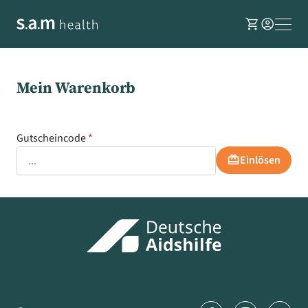
shopping_cart
account_circle
Mein Warenkorb
Gutscheincode
redeem
Einlösen