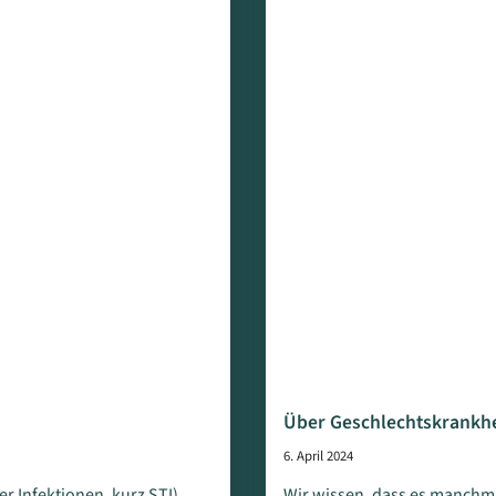
Über Geschlechtskrankh
6. April 2024
r Infektionen, kurz STI)
Wir wissen, dass es manchmal